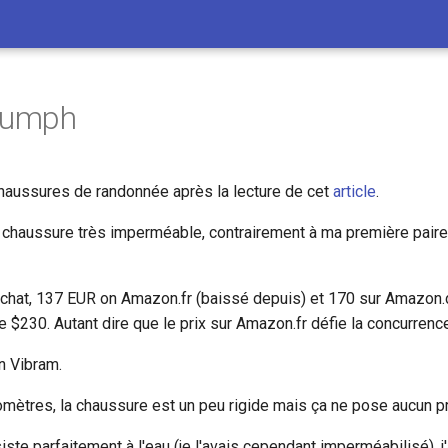
riumph
chaussures de randonnée après la lecture de cet
article
.
 chaussure très imperméable, contrairement à ma première pair
chat, 137 EUR on Amazon.fr (baissé depuis) et 170 sur Amazon.d
de $230. Autant dire que le prix sur Amazon.fr défie la concurrenc
n Vibram.
omètres, la chaussure est un peu rigide mais ça ne pose aucun 
iste parfaitement à l'eau (je l'avais cependant imperméabilisé), 