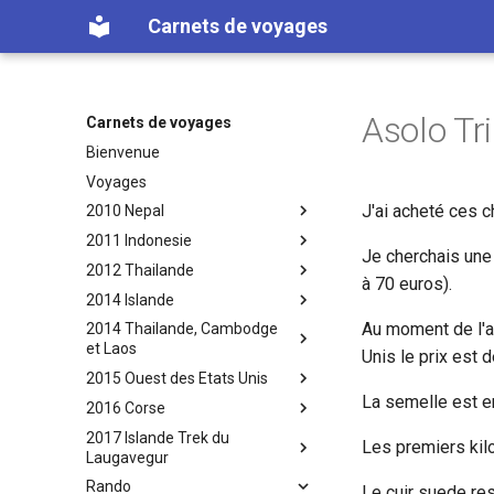
Carnets de voyages
Asolo T
Carnets de voyages
Bienvenue
Voyages
J'ai acheté ces 
2010 Nepal
2011 Indonesie
Je cherchais une
2012 Thailande
à 70 euros).
2014 Islande
Au moment de l'a
2014 Thailande, Cambodge
et Laos
Unis le prix est 
2015 Ouest des Etats Unis
La semelle est e
2016 Corse
2017 Islande Trek du
Les premiers kil
Laugavegur
Rando
Le cuir suede res