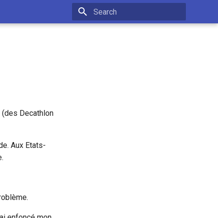
Type to start searching
e (des Decathlon
e. Aux Etats-
e.
problème.
j'ai enfoncé mon